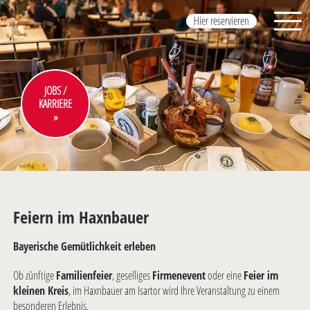
Hier reservieren
JOBS /
KARRIERE
Feiern im Haxnbauer
Bayerische Gemütlichkeit erleben
Ob zünftige
Familienfeier
, geselliges
Firmenevent
oder eine
Feier im
kleinen Kreis
, im Haxnbauer am Isartor wird Ihre Veranstaltung zu einem
besonderen Erlebnis.