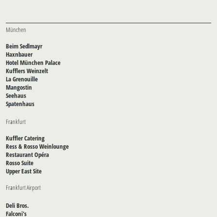
München
Beim Sedlmayr
Haxnbauer
Hotel München Palace
Kufflers Weinzelt
La Grenouille
Mangostin
Seehaus
Spatenhaus
Frankfurt
Kuffler Catering
Ress & Rosso Weinlounge
Restaurant Opéra
Rosso Suite
Upper East Site
Frankfurt Airport
Deli Bros.
Falconi's