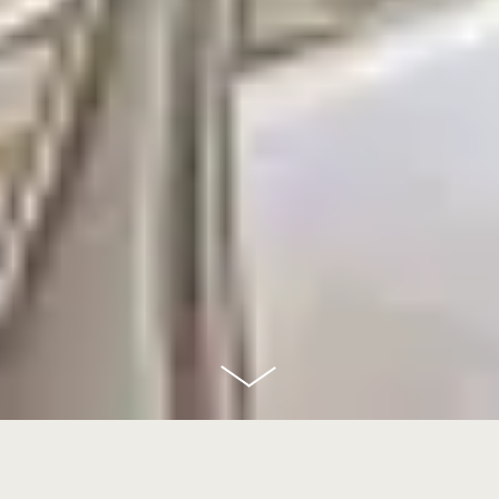
scroll
down
Tagung im Seehaus