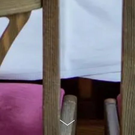
scroll
down