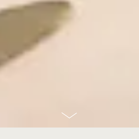
scroll
down