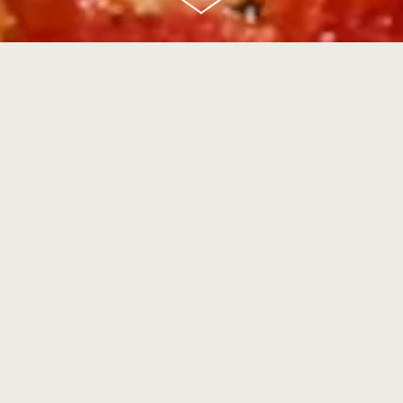
scroll
down