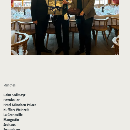
München
Beim Sedlmayr
Haxnbauer
Hotel München Palace
Kufflers Weinzelt
La Grenouille
Mangostin
Seehaus
Spatenhaus