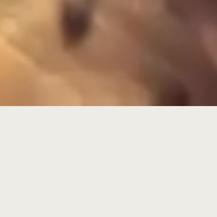
Upper East Site
Seit September 2024 begrüßen wir Sie in unserer neuen Exklusiv Location für
außergewöhnliche Events in Frankfurt!
Drei urban gestaltete Panorama Eventflächen inklusive Skyline Rooftop bieten
jede Menge Raum für kreative und individuelle Eventkonzepte, die Ihre Gäste
begeistern werden.