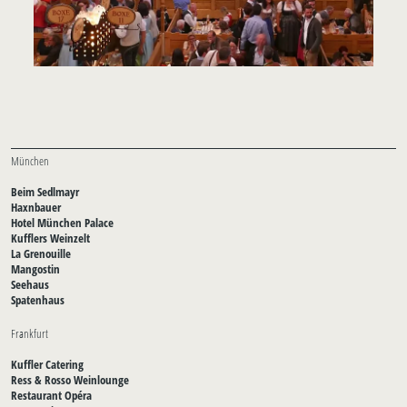
München
Beim Sedlmayr
Haxnbauer
Hotel München Palace
Kufflers Weinzelt
La Grenouille
Mangostin
Seehaus
Spatenhaus
Frankfurt
Kuffler Catering
Ress & Rosso Weinlounge
Restaurant Opéra