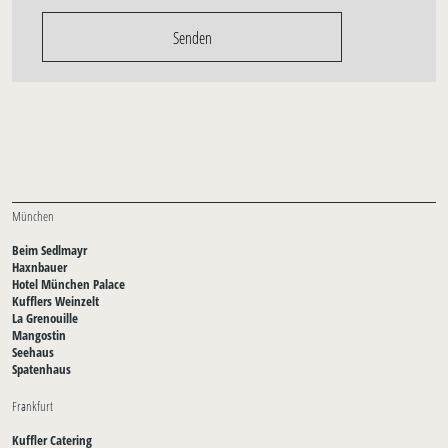
Senden
München
Beim Sedlmayr
Haxnbauer
Hotel München Palace
Kufflers Weinzelt
La Grenouille
Mangostin
Seehaus
Spatenhaus
Frankfurt
Kuffler Catering