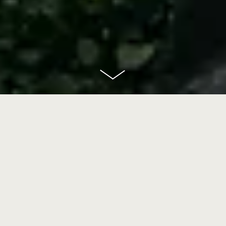
scroll
down
Ausbildung
WE WANT YOU!
Wir bilden aus:
Fachkraft für Gastronomie
(m/w/d)
Hotelfachfrau / zum Hotelfachmann
(m/w/d)
Kauffrau / zum Kaufmann für Büromanagement
(m/w/d)
Köchin / Koch
(m/w/d)
Restaurantfachfrau / zum Restaurantfachmann
(m/w/d)